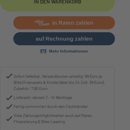
IN DEN WARENKORB
Motor
Bosch Performance Line Smart 
Sofort lieferbar, Versandkosten anteilig: 69 Euro je
Bike (Framesets & Kinderräder bis 24 Zoll: 39 Euro),
Zubehör: 7,90 Euro
Lieferzeit: derzeit 7 - 14 Werktage
Fertig vormontiert durch den Fachhändler
Viele Zahlungsmöglichkeiten auch auf Raten,
Finanzierung & Bike-Leasing