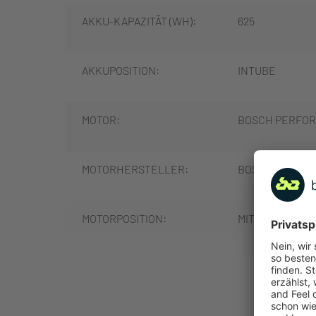
AKKU-KAPAZITÄT (WH):
625
AKKUPOSITION:
INTUBE
MOTOR:
BOSCH PERFOR
MOTORHERSTELLER:
BOSCH
MOTORPOSITION:
MITTELMOTOR
MOTORLEISTUNG (NM):
75
MEHR