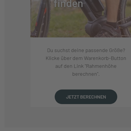
finden
SCHALTUNGSTYP:
NABENSCHALT
SCHALTUNGSHERSTELLE
SHIMANO
R:
Du suchst deine passende Größe?
SCHALTUNG:
SHIMANO NEXUS
Klicke über dem Warenkorb-Button
auf den Link "Rahmenhöhe
berechnen".
SCHALTHEBEL:
SHIMANO NEXU
GANGANZAHL:
5
JETZT BERECHNEN
KASSETTE:
GATES RIEMENS