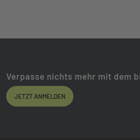
KETTE:
GATES CARBON
GABEL:
RST VOLANT
GABELHERSTELLER:
RST
FEDERWEG (MM):
60
Verpasse nichts mehr mit dem b
FEDERUNG:
STAHLGEFEDE
JETZT ANMELDEN
REIFEN:
SCHWALBE MAR
FELGEN:
RYDE ZAC421,