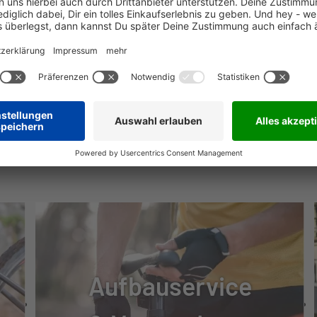
 100 + LED REMOTE
MSE
0
NÜTZLICHE INFOS
, ALUMINIUM
Aufbauservice