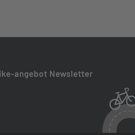
DRIVE
ike-angebot Newsletter
RT
ATHON ALMOTION, 55-584, PANNENSCHUTZ, REFLEX
 GEÖST, HOHLKAMMERFELGE, ALUMINIUM