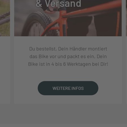
& Versand
UNG
Du bestellst, Dein Händler montiert
, 5-GANG
das Bike vor und packt es ein, Dein
Bike ist in 4 bis 6 Werktagen bei Dir!
S, DREHGRIFF
WEITERE INFOS
CHEIBE, 32 ZÄHNE