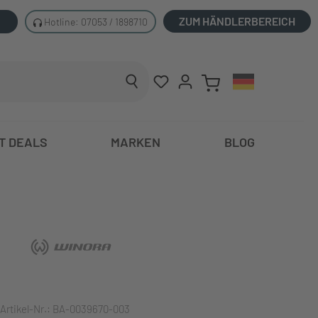
ZUM HÄNDLERBEREICH
Hotline: 07053 / 1898710
T DEALS
MARKEN
BLOG
Artikel-Nr.:
BA-0039670-003