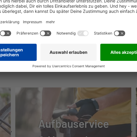
 100 + LED REMOTE
MSE
E BR-MT410
NÜTZLICHE INFOS
402, ALUMINIUM
Aufbauservice