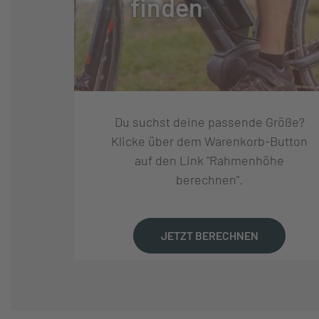
finden
SCHALTUNGSTYP:
KETTENSCHAL
SCHALTUNGSHERSTELLE
SHIMANO
R:
Du suchst deine passende Größe?
SCHALTUNG:
SHIMANO CUES 
Klicke über dem Warenkorb-Button
auf den Link "Rahmenhöhe
berechnen".
SCHALTHEBEL:
SHIMANO CUES 
GANGANZAHL:
10
JETZT BERECHNEN
KASSETTE:
SHIMANO CUES C