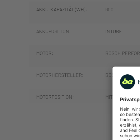
AKKU-KAPAZITÄT (WH):
600
AKKUPOSITION:
INTUBE
MOTOR:
BOSCH PERFORM
MOTORHERSTELLER:
BOSCH
MOTORPOSITION:
MITTELMOTOR
MOTORLEISTUNG (NM):
85
MEHR