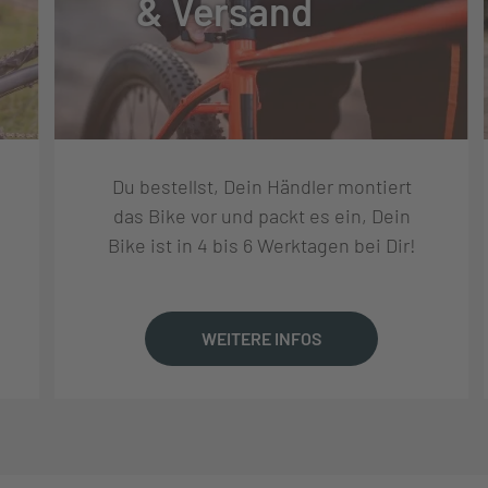
& Versand
TUNG
Du bestellst, Dein Händler montiert
RD-U6000 10S, SHADOW+, 10-GANG
das Bike vor und packt es ein, Dein
Bike ist in 4 bis 6 Werktagen bei Dir!
SL-U6000-10R, RAPIDFIRE+
WEITERE INFOS
S-LG300-10, HG, 11-48T