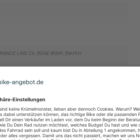
ANCE LINE CX, 250W, 85NM, 25KM/H
 ANZEIGEN