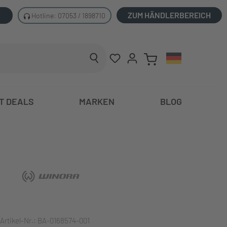
ZUM HÄNDLERBEREICH
Hotline: 07053 / 1898710
T DEALS
MARKEN
BLOG
Artikel-Nr.:
BA-0168574-001