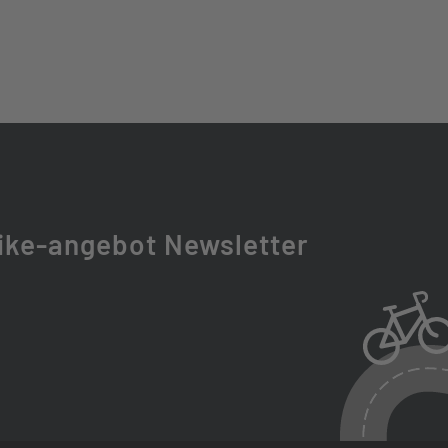
500 9-11S, LINKGLIDE
23 X1 BOOST LO-R
ike-angebot Newsletter
T
GROUNDER PERFORMANCE, DD RACEGUARD, 60-584,
K25 32H WITH SINGLE EYELETS