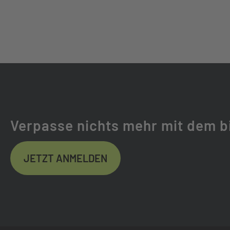
KETTE:
SHIMANO CN-LG
GABEL:
SR SUNTOUR SF
GABELHERSTELLER:
SR SUNTOUR
FEDERWEG (MM):
80
Verpasse nichts mehr mit dem b
FEDERUNG:
LUFTGEFEDER
JETZT ANMELDEN
REIFEN:
SCHWALBE AL 
REFLEX
FELGEN:
SCHÜRMANN YA