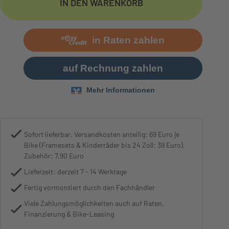
IN DEN WARENKORB
Motor
Bosch Performance Line CX, 250W
Sofort lieferbar, Versandkosten anteilig: 69 Euro je
Bike (Framesets & Kinderräder bis 24 Zoll: 39 Euro),
Zubehör: 7,90 Euro
Lieferzeit: derzeit 7 - 14 Werktage
Fertig vormontiert durch den Fachhändler
Viele Zahlungsmöglichkeiten auch auf Raten,
Finanzierung & Bike-Leasing