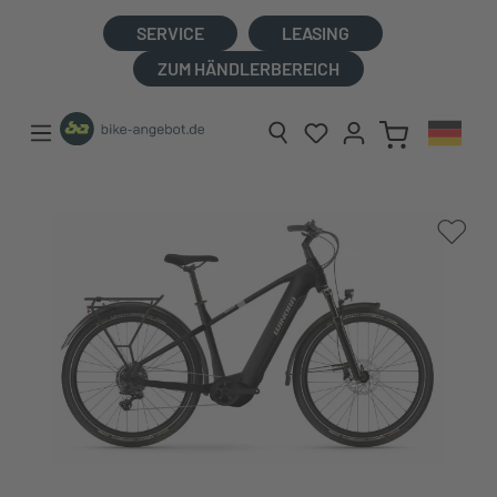
alt springen
SERVICE
LEASING
ZUM HÄNDLERBEREICH
Bildergalerie überspringen