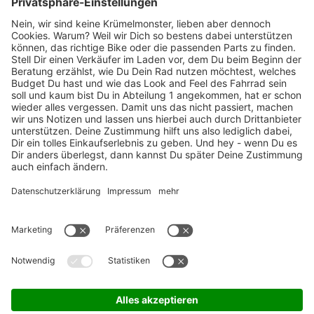
Marken-Highlights
TOP-Marken
ZAHLUNGSARTEN / RATENKAUF
FÜR ARBEITGEBER & ARBEITNEHMER