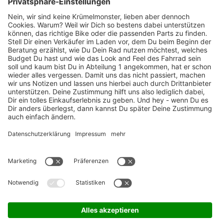
Marken-Highlights
TOP-Marken
ZAHLUNGSARTEN / RATENKAUF
FÜR ARBEITGEBER & ARBEITNEHMER