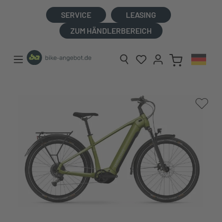
alt springen
SERVICE
LEASING
ZUM HÄNDLERBEREICH
Bildergalerie überspringen