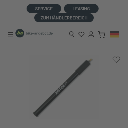
alt springen
SERVICE
LEASING
ZUM HÄNDLERBEREICH
Bildergalerie überspringen