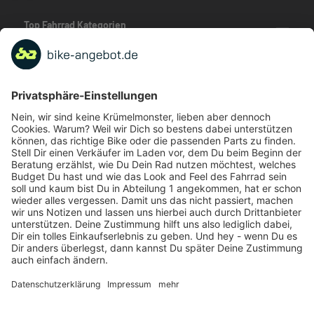
Top Fahrrad Kategorien
Beliebte Fahrrad-Kategorien
Marken-Highlights
TOP-Marken
ZAHLUNGSARTEN / RATENKAUF
FÜR ARBEITGEBER & ARBEITNEHMER