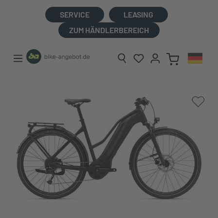
alt springen
SERVICE
LEASING
ZUM HÄNDLERBEREICH
Bildergalerie überspringen