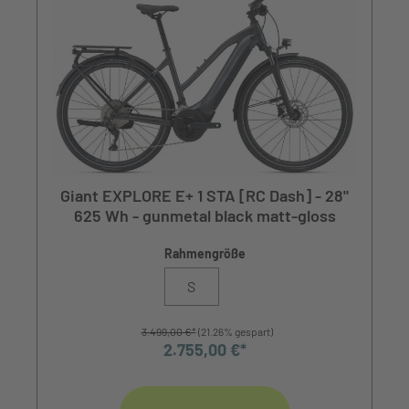
Giant EXPLORE E+ 1 STA [RC Dash] - 28"
625 Wh - gunmetal black matt-gloss
Rahmengröße
S
3.499,00 €*
(21.26% gespart)
2.755,00 €*