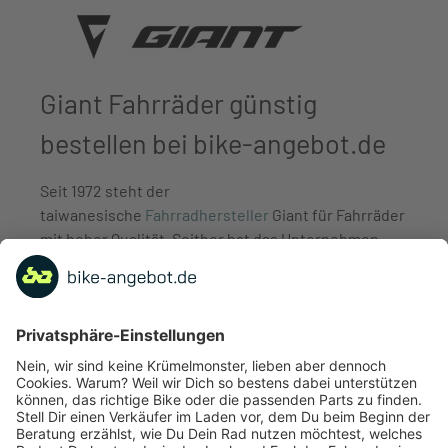
Giant Fahrräder günstig
bestellen bei bike-angebot.de
Seit 1972 steht der
taiwanesische
Fahrradhersteller
Giant für Fahrräder
mit hoher Qualität. Seither hat das Unternehmen
viele Innovationen und neue Technologien
entwickelt und zur Marktreife geführt. So war das
Unternehmen einer der ersten Hersteller, der seine
Fahrräder mit Aluminiumrahmen ausgestattet hat,
während andere Hersteller noch lange Zeit auf
Stahlrahmen setzten.
Auch bei der Herstellung der ersten Fahrräder aus
Carbon leistete die Firma wichtige Pionierarbeit.