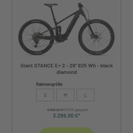
Giant STANCE E+ 2 - 29" 625 Wh - black
diamond
Rahmengröße
S
M
L
3.999,00 €*
(17.5% gespart)
3.299,00 €*