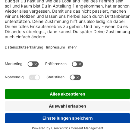
Mit
Liv
haben sie zudem eine Linie speziell für
Frauen ins Leben gerufen, die seit 2008 mit
angepassten Rahmenformen den Zugang zum
Radsport erleichtert. Diese Innovationskraft und die
stetige Suche nach neuen Ideen und Möglichkeiten
ist nach wie vor fest in der Firmenphilosophie
verankert. Und bringt so auch heute immer noch
regelmäßig bemerkenswerte neue Fahrradmodelle
hervor.
Die Expansion geht weiter: Giant hat 2023
verkündet, dass sie die Errichtung eines weiteren
Werks in Vietnam geplant sei. Dieses Werk wird sich
vorrangig auf die Herstellung von Giant E-Bikes
konzentrieren. Der Hauptgrund hierfür liegt im
beträchtlichen Gewinnanteil, den das Unternehmen
mit dem Verkauf von elektronischen Fahrrädern
erwirtschaftet.