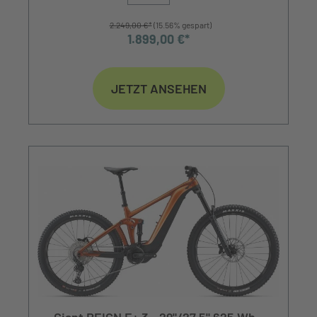
2.249,00 €*
(15.56% gespart)
1.899,00 €*
JETZT ANSEHEN
Giant REIGN E+ 3 - 29"/27,5" 625 Wh -