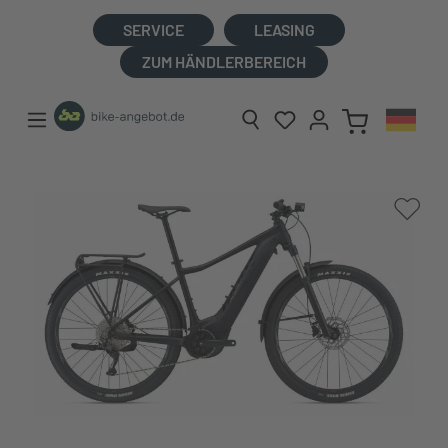
alt springen
SERVICE
LEASING
ZUM HÄNDLERBEREICH
Bildergalerie überspringen