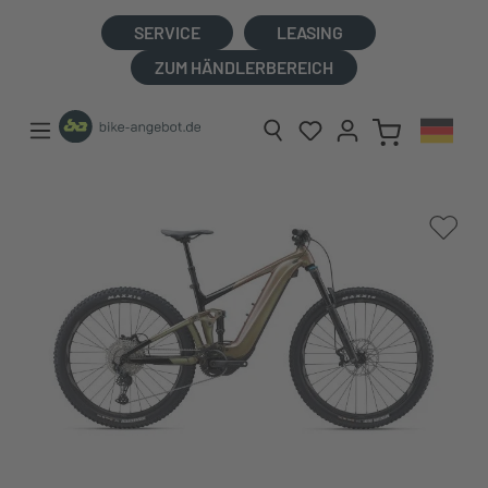
alt springen
SERVICE
LEASING
ZUM HÄNDLERBEREICH
Bildergalerie überspringen