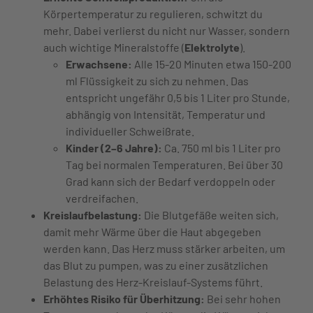
Körpertemperatur zu regulieren, schwitzt du
mehr. Dabei verlierst du nicht nur Wasser, sondern
auch wichtige Mineralstoffe (
Elektrolyte
).
Erwachsene:
Alle 15-20 Minuten etwa 150-200
ml Flüssigkeit zu sich zu nehmen. Das
entspricht ungefähr 0,5 bis 1 Liter pro Stunde,
abhängig von Intensität, Temperatur und
individueller Schweißrate.
Kinder (2–6 Jahre):
Ca. 750 ml bis 1 Liter pro
Tag bei normalen Temperaturen. Bei über 30
Grad kann sich der Bedarf verdoppeln oder
verdreifachen.
Kreislaufbelastung:
Die Blutgefäße weiten sich,
damit mehr Wärme über die Haut abgegeben
werden kann. Das Herz muss stärker arbeiten, um
das Blut zu pumpen, was zu einer zusätzlichen
Belastung des Herz-Kreislauf-Systems führt.
Erhöhtes Risiko für Überhitzung:
Bei sehr hohen