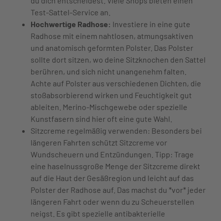
du dich entscheidest. Viele Shops bieten einen
Test-Sattel-Service an.
Hochwertige Radhose:
Investiere in eine gute
Radhose mit einem nahtlosen, atmungsaktiven
und anatomisch geformten Polster. Das Polster
sollte dort sitzen, wo deine Sitzknochen den Sattel
berühren, und sich nicht unangenehm falten.
Achte auf Polster aus verschiedenen Dichten, die
stoßabsorbierend wirken und Feuchtigkeit gut
ableiten. Merino-Mischgewebe oder spezielle
Kunstfasern sind hier oft eine gute Wahl.
Sitzcreme regelmäßig verwenden: Besonders bei
längeren Fahrten schützt Sitzcreme vor
Wundscheuern und Entzündungen. Tipp: Trage
eine haselnussgroße Menge der Sitzcreme direkt
auf die Haut der Gesäßregion und leicht auf das
Polster der Radhose auf. Das machst du *vor* jeder
längeren Fahrt oder wenn du zu Scheuerstellen
neigst. Es gibt spezielle antibakterielle