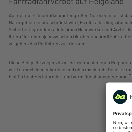
Fahrradfahrverbot auf Helgoland
Auf der nur 4 Quadratkilometer großen Nordseeinsel ist das 
Naturgebiete eingeschränkt wird. Es gibt allerdings Ausna
Sicherheitsgründen radeln. Auch Handwerker und Ärzte, die 
ihrem 14. Lebensjahr zwischen Oktober und April Fahrradfa
zu geben, das Radfahren zu erlernen.
Diese Beispiele zeigen, dass es in verschiedenen Regionen b
wird es auch immer kuriose und überraschende Gesetze rund
bist Du bestens informiert und vermeidest unangenehme Üb