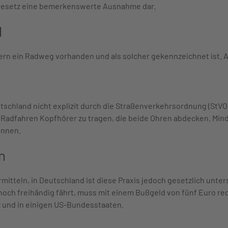
op"-Gesetz eine bemerkenswerte Ausnahme dar.
d
ern ein Radweg vorhanden und als solcher gekennzeichnet ist. A
hland nicht explizit durch die Straßenverkehrsordnung (StVO) ve
 Radfahren Kopfhörer zu tragen, die beide Ohren abdecken. Minde
önnen.
n
rmitteln, in Deutschland ist diese Praxis jedoch gesetzlich unt
ch freihändig fährt, muss mit einem Bußgeld von fünf Euro rech
z und in einigen US-Bundesstaaten.