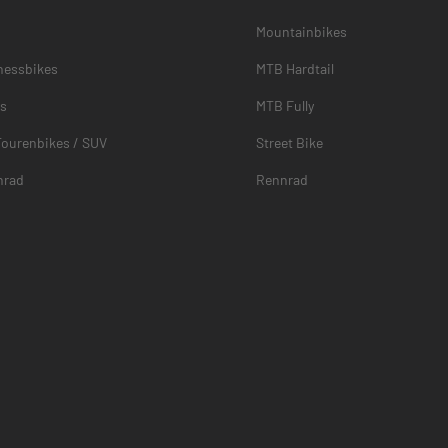
Mountainbikes
nessbikes
MTB Hardtail
es
MTB Fully
Tourenbikes / SUV
Street Bike
nrad
Rennrad