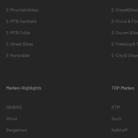
E-Mountainbikes
E-Gravelbikes
E-MTB Hardtails
E-Cross & Fit
E-MTB Fullys
E-Touren Bik
E-Street Bikes
E-Trekking & 
E-Rennräder
E-City & Urba
Marken-Highlights
TOP-Marken
HAIBIKE
KTM
Ghost
Scott
Bergamont
Kalkhoff