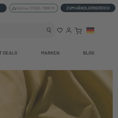
ZUM HÄNDLERBEREICH
Hotline: 07053 / 1898710
T DEALS
MARKEN
BLOG