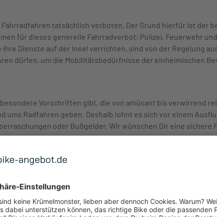
Fahrradfahren tatsächlich verboten. Der Grund hierfür ist der b
hmen für dieses generelle Fahrradverbot: Polizei, Feuerwehr un
ihre Dienste auf der Insel verrichten, sind von der Regelung a
hren dürfen, um die Mobilitätsbedürfnisse der einheimischen Be
esondere Vorschriften gibt, die von amüsant bis verwirrend reic
 ums Radfahren geben. Deshalb lohnt es sich vor einem Ausflug
erraschungen oder Bußgelder. Wir wünschen Dir eine sichere F