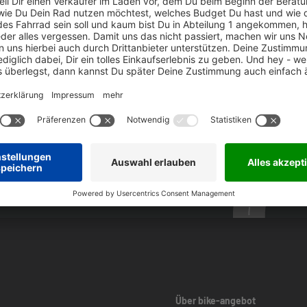
ike-angebot Newsletter
Über bike-angebot