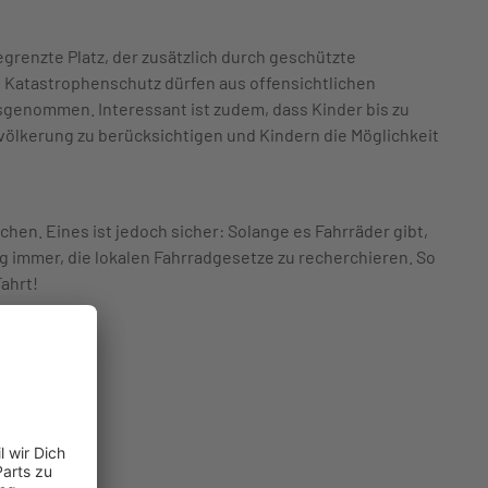
egrenzte Platz, der zusätzlich durch geschützte
d Katastrophenschutz dürfen aus offensichtlichen
usgenommen. Interessant ist zudem, dass Kinder bis zu
völkerung zu berücksichtigen und Kindern die Möglichkeit
hen. Eines ist jedoch sicher: Solange es Fahrräder gibt,
 immer, die lokalen Fahrradgesetze zu recherchieren. So
ahrt!