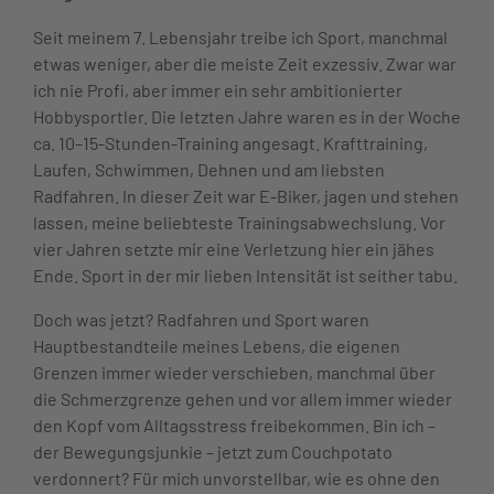
Seit meinem 7. Lebensjahr treibe ich Sport, manchmal
etwas weniger, aber die meiste Zeit exzessiv. Zwar war
ich nie Profi, aber immer ein sehr ambitionierter
Hobbysportler. Die letzten Jahre waren es in der Woche
ca. 10–15-Stunden-Training angesagt. Krafttraining,
Laufen, Schwimmen, Dehnen und am liebsten
Radfahren. In dieser Zeit war E-Biker, jagen und stehen
lassen, meine beliebteste Trainingsabwechslung. Vor
vier Jahren setzte mir eine Verletzung hier ein jähes
Ende. Sport in der mir lieben Intensität ist seither tabu.
Doch was jetzt? Radfahren und Sport waren
Hauptbestandteile meines Lebens, die eigenen
Grenzen immer wieder verschieben, manchmal über
die Schmerzgrenze gehen und vor allem immer wieder
den Kopf vom Alltagsstress freibekommen. Bin ich –
der Bewegungsjunkie – jetzt zum Couchpotato
verdonnert? Für mich unvorstellbar, wie es ohne den